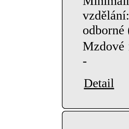
Minimá
vzdělán
odborné 
Mzdové r
-
Detail