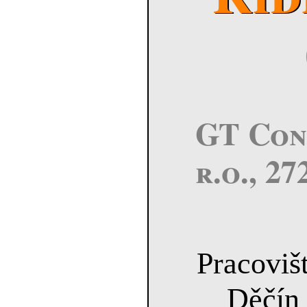
GT Con
r.o., 2
Pracovišt
Děč