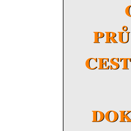
pr
ces
do