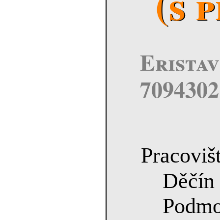
(s 
Eristav 
7094302
Pracovišt
Děč
Podmo