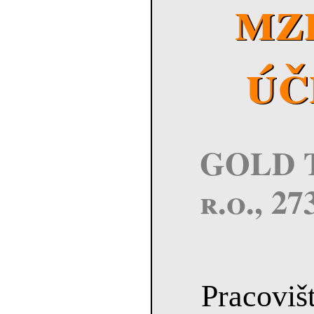
mz
úč
GOLD T
r.o., 2
Pracovišt