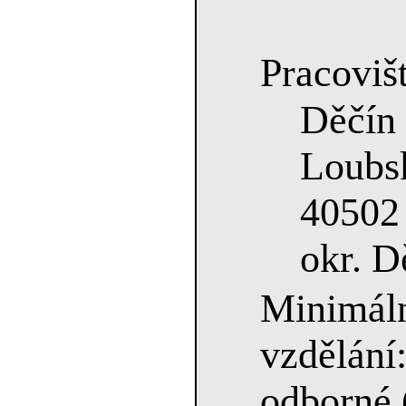
Pracovišt
Děčín
Loubs
40502
okr. D
Minimá
vzdělán
odborné 