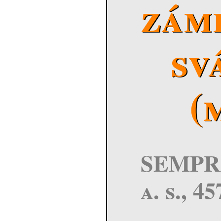
zám
sv
(
SEMPR
a. s., 4