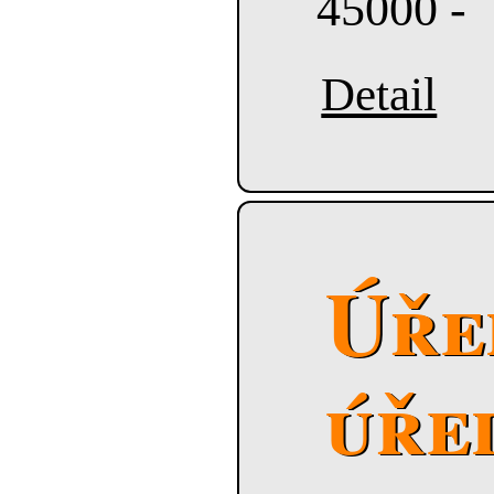
45000 -
Detail
Úře
úře