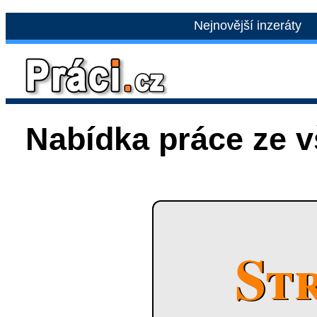
Nejnovější inzeráty
Nabídka práce ze 
St