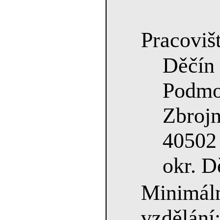
Pracovišt
Děč
Podmo
Zbrojn
40502
okr. D
Minimá
vzdělání