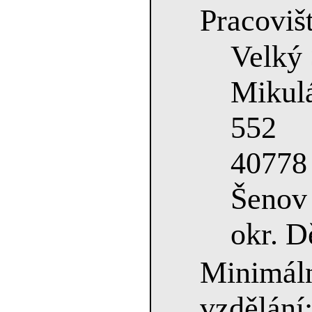
Pracovišt
Velký
Mikul
552
407
Šenov
okr. D
Minimá
vzdělán