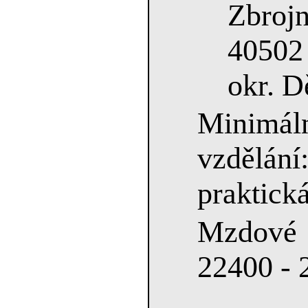
Zbrojn
40502
okr. D
Minimá
vzdělání
praktick
Mzdové
22400 - 