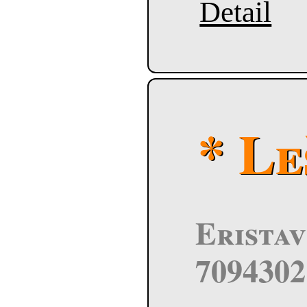
Detail
* L
Eristav 
7094302