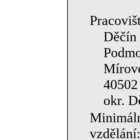
Pracovišt
Děč
Podmo
Mírov
40502
okr. D
Minimá
vzdělá