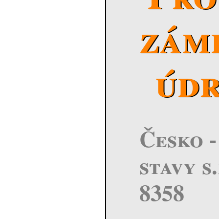
zám
úd
Česko -
stavy s.
8358