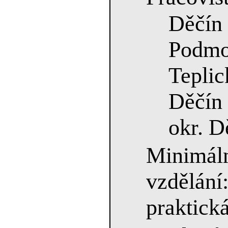
Děč
Podmo
Teplic
Děčín
okr. D
Minimá
vzdělání
praktick