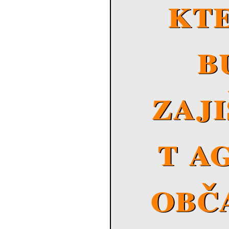
kt
b
zaj
t a
obč