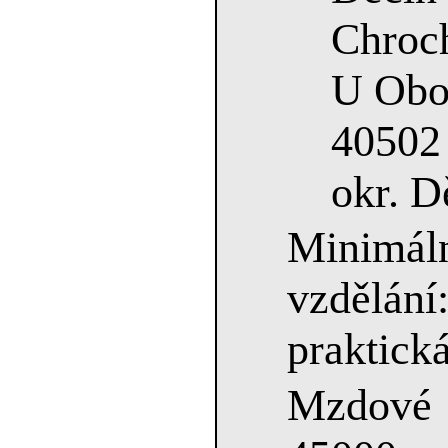
Chroc
U Obo
40502
okr. D
Minimá
vzdělání
praktick
Mzdové