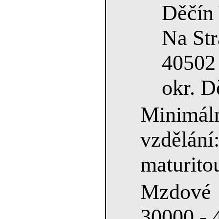
Děčín
Na Str
40502
okr. D
Minimá
vzdělá
maturito
Mzdové
30000 - 