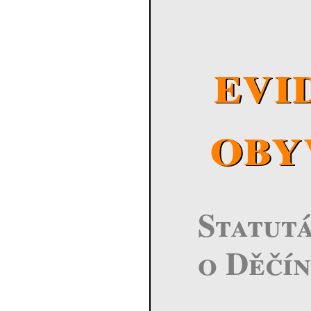
evi
oby
Statutá
o Děčín