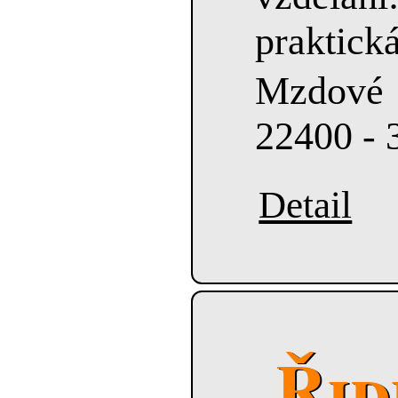
praktick
Mzdové
22400 - 
Detail
Řid