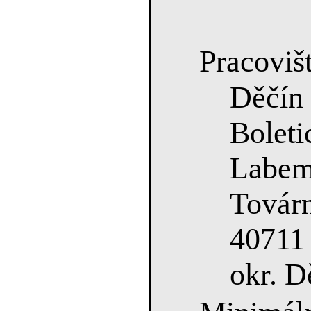
Pracovišt
Děčí
Bole
Labe
Továr
40711
okr. D